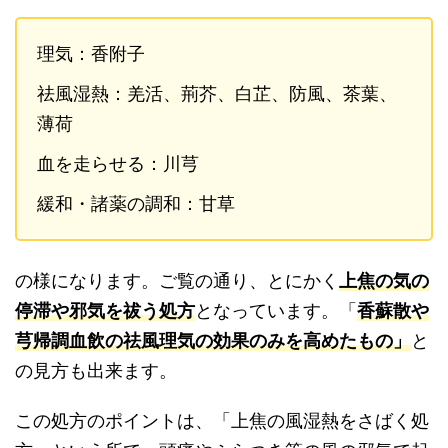
理気：香附子
祛風湿熱：羌活、荊芥、白芷、防風、茶葉、
薄荷
血を走らせる：川芎
緩和・諸薬の調和：甘草
の様になります。ご覧の通り、とにかく
上焦の気の
停滞や邪気を祓う処方
となっています。「
香蘇散や
芎帰調血飲の祛風理気の効果のみを高めたもの」
と
の見方も出来ます。
この処方のポイントは、「上焦の風湿熱をさばく処