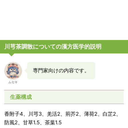
川芎茶調散についての漢方医学的説明
専門家向けの内容です。
ムセキ
生薬構成
香附子4、川芎3、羌活2、荊芥2、薄荷2、白芷2、
防風2、甘草1.5、茶葉1.5