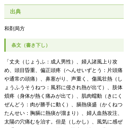
出典
和剤局方
条文（書き下し）
「丈夫（じょうふ：成人男性）、婦人諸風上り攻
め、頭目昏重、偏正頭疼（へんせいずとう：片頭痛
や通常の頭痛）、鼻塞がり、声重く、傷風壮熱（し
ょうふうそうねつ：風邪に侵され熱が出て）、肢体
煩疼（身体が熱く痛みが出て）、肌肉蠕動（きにく
ぜんどう：肉が勝手に動く）、膈熱痰盛（かくねつ
たんせい：胸膈に熱痰が溜まり）、婦人血熱攻注、
太陽の穴痛むを治す。但是（しかし）、風気に感ぜ