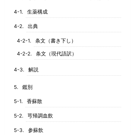
生薬構成
出典
条文（書き下し）
条文（現代語訳）
解説
鑑別
香蘇散
芎帰調血飲
参蘇飲