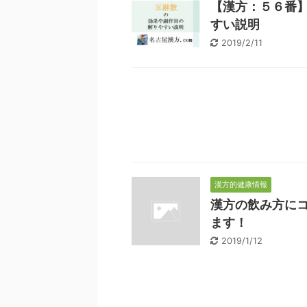
【漢方：５６番
すい説明
2019/2/11
漢方的健康情報
漢方の飲み方に
ます！
2019/1/12