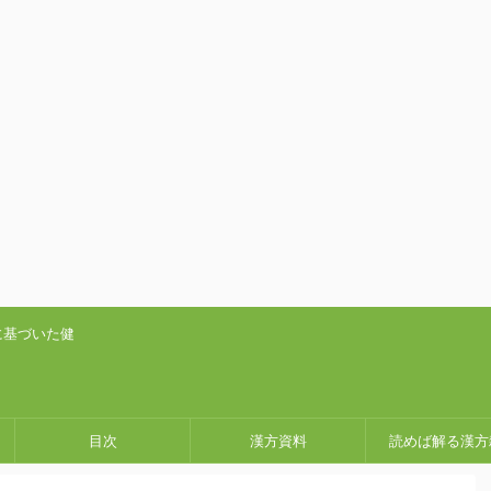
に基づいた健
目次
漢方資料
読めば解る漢方