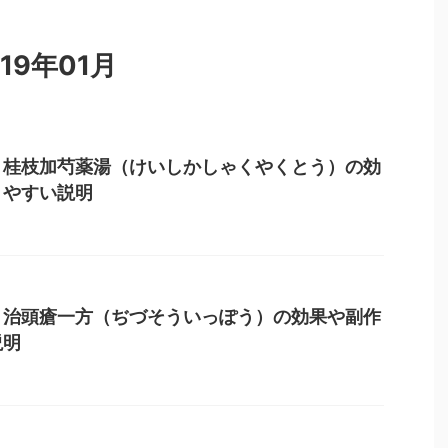
19年01月
】桂枝加芍薬湯（けいしかしゃくやくとう）の効
りやすい説明
】治頭瘡一方（ぢづそういっぽう）の効果や副作
説明