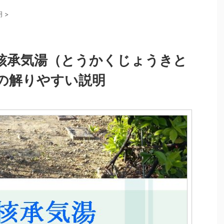
明
>
核承気湯（とうかくじょうきと
の解りやすい説明