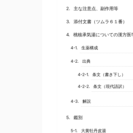
主な注意点、副作用等
添付文書（ツムラ６１番）
桃核承気湯についての漢方医
生薬構成
出典
条文（書き下し）
条文（現代語訳）
解説
鑑別
大黄牡丹皮湯