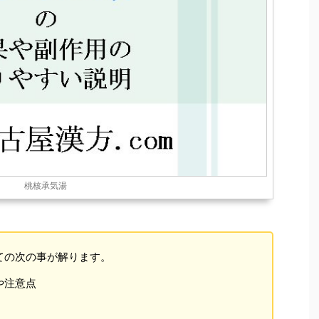
桃核承気湯
ての次の事が解ります。
や注意点