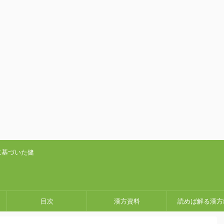
に基づいた健
目次
漢方資料
読めば解る漢方