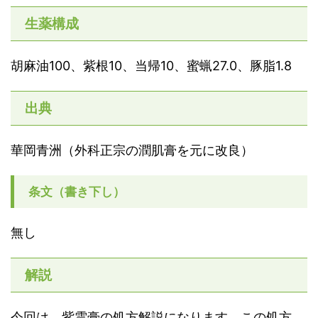
生薬構成
胡麻油100、紫根10、当帰10、蜜蝋27.0、豚脂1.8
出典
華岡青洲（外科正宗の潤肌膏を元に改良）
条文（書き下し）
無し
解説
今回は、紫雲膏の処方解説になります。この処方