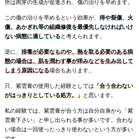
所は肉芽の生成が促進され、傷の治りを早めます。
この傷の治りを早めるという効果が、
痔や裂傷、火
傷、あかぎれ等の組織修復を最優先しなければいけ
ない病態に適している
と考えられます。
逆に、
排毒が必要なものや、熱を取る必要のある病
態の場合は、肌を潤わす事が痒みなどを生み出して
しまう原因になる
場合もあります。
只、紫雲膏の使用した経験としては
「合う合わない
がはっきりとしている処方。」
と思います。
私の経験では、紫雲膏が合う方は自分自身から「紫
雲膏下さい」と申し出られる事が多いです。合わな
い場合は一回使ったっきり使わないという方が多い
です。