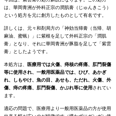
は、華岡青洲が外科正宗の潤肌膏（じゅんきこう）
という処方を元に創方したものとして有名です。
詳しくは、元々和剤局方の「神効当帰膏（当帰、胡
麻油、蜜蝋）」に紫根を足して外科正宗の「潤肌
膏」となり、それに華岡青洲が豚脂を足して「紫雲
膏」としたようです。
本処方は、
医療用では火傷、痔核の疼痛、肛門裂傷
等に使用され、一般用医薬品では、ひび、あかぎ
れ、しもやけ、魚の目、あせも、ただれ、火傷、外
傷、痔の疼痛、肛門裂傷、かぶれ等に使用
されてい
ます。
適応の問題で、医療用より一般用医薬品の方が使用